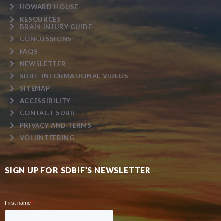
HOWARD HOUSE
RESOURCES
BRAIN INJURY GUIDE
CONCUSSIONS
FAQS
NEWSLETTER
SDBIF INFORMATIONAL VIDEOS
SITEMAP
ACCESSIBILITY
CONTACT SDBIF
PRIVACY AND TERMS
VOLUNTEERING
SIGN UP FOR SDBIF’S NEWSLETTER